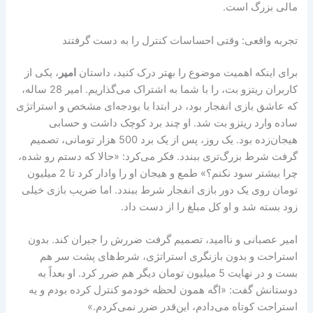
مالی بزرگ است.
تجربه واقعی: وقتی احساسات کنترل را به دست گرفتند
برای اینکه اهمیت موضوع را بهتر درک کنید، داستان
امیر
، یکی از
کاربران ریتزو بت، را با شما به اشتراک می‌گذاریم. امیر 28 ساله،
که عاشق بازی انفجار بود، در ابتدا با بودجه‌ای مشخص و استراتژی
ساده وارد ریتزو بت شد. او چند برد کوچک داشت و حسابی
هیجان‌زده بود. یک روز، پس از یک برد 500 هزار تومانی، تصمیم
گرفت شرط بزرگ‌تری ببندد. فکر می‌کرد: «حالا که دستم رو شده،
چرا بیشتر سود نکنم؟» طمع و هیجان او را وادار کرد تا 2 میلیون
تومان روی یک دور بازی انفجار شرط ببندد. اما ضریب بازی خیلی
زود بسته شد و او کل مبلغ را از دست داد.
امیر عصبانی و ناامید، تصمیم گرفت ضررش را جبران کند. بدون
استراحت و بدون بازنگری استراتژی، شرط‌های پشت سر هم
بست و در نهایت 5 میلیون تومان دیگر هم ضرر کرد. او بعداً به
دوستانش گفت: «اگه همون لحظه خودمو کنترل کرده بودم و یه
استراحت کوتاه می‌دادم، این‌قدر ضرر نمی‌کردم.»