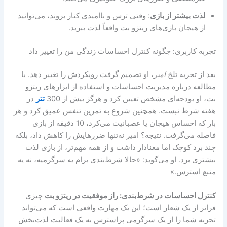
لذت بیشتر از بازی
: وقتی ترس و ناامیدی کنار بروند، می‌توانید
از هیجان بازی‌های ریتزو بت واقعاً لذت ببرید.
تجربه کاربری: چگونه کنترل احساسات زندگی من را تغییر داد
بعد از تجربه تلخ
امیر
، او تصمیم گرفت رویکردش را تغییر دهد. با
مطالعه درباره مدیریت احساسات و استفاده از ابزارهای ریتزو
بت، او بودجه‌ای مشخص تعیین کرد و هرگز بیش از 300
تتر
در
هفته شرط نبست. همچنین شروع به تمرین تنفس عمیق کرد و هر
بار که احساس هیجان یا عصبانیت می‌کرد، 10 دقیقه از بازی
فاصله می‌گرفت. نتیجه؟ امیر نه‌تنها ضررهایش را کاهش داد، بلکه
چند برد کوچک اما معنادار داشت و از همه مهم‌تر، از بازی لذت
بیشتری برد. او می‌گوید: «حالا شرط‌بندی برام یه سرگرمیه، نه یه
منبع استرس.»
کنترل احساسات در شرط‌بندی: راز موفقیت در ریتزو بت
چیزی
فراتر از یک شعار است؛ این یک مهارت واقعی است که می‌تواند
تجربه شما را از یک سرگرمی پراسترس به یک فعالیت لذت‌بخش