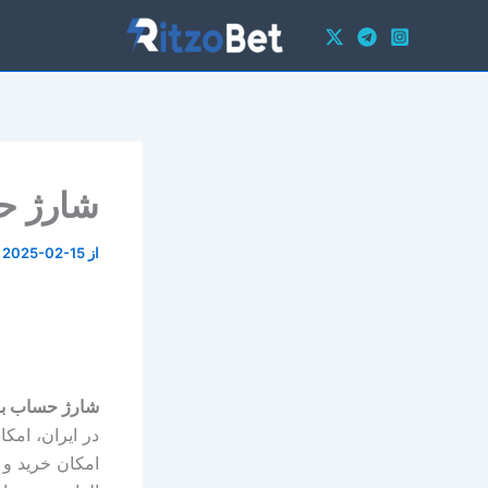
رش
ه
حتوا
شارژ حس
از
2025-02-15
/
شارژ حساب با ی
در ایران، امک
امکان خرید و 