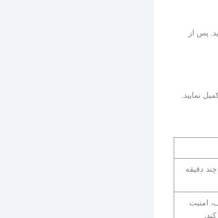
د. پس از
میل نمایید.
چند دقیقه
، امنیت
ند.