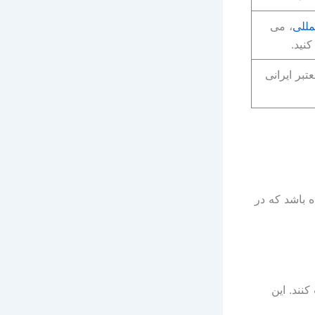
مللی
، می
نید.
تبر ایرانی
ه باشد که در
فت کنند. این