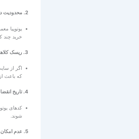
2.
محدودیت در
یوتوپیا معم
خرید چند کد
3.
ریسک کلاهب
اگر از سای
که باعث ا
4.
تاریخ انقضا
کدهای یوتو
شوند.
5.
عدم امکان