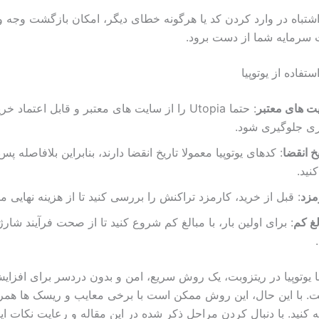
تباه در وارد کردن کد یا هرگونه خطای دیگر، امکان بازگشت وجه وج
سرمایه شما از دست برود.
تفاده از یوتوپیا
یت های معتبر
: حتما Utopia را از سایت های معتبر و قابل اعتماد خ
اری جلوگیری شود.
خ انقضا
: کدهای یوتوپیا معمولا تاریخ انقضا دارند، بنابراین بلافاصله پس
نید.
مزد
: قبل از خرید، کارمزد تراکنش را بررسی کنید تا از هزینه نهایی م
لغ کم
: برای اولین بار، با مبالغ کم شروع کنید تا از صحت فرآیند شارژ
یوتوپیا در ریتزوبت، یک روش سریع، امن و بدون دردسر برای افزا
با این حال، این روش ممکن است با برخی معایب و ریسک ها همرا
وجه کنید. با دنبال کردن مراحل ذکر شده در این مقاله و رعایت نکات ا